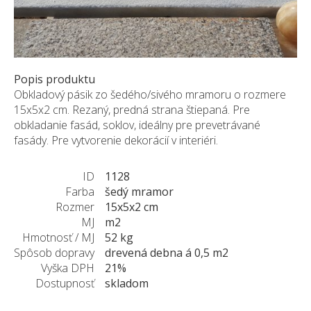
ZÁKAZKY NA MIERU
O NÁS
NOVINKY
SHOWROOM
Popis produktu
Obkladový pásik zo šedého/sivého mramoru o rozmere
KONTAKT
15x5x2 cm. Rezaný, predná strana štiepaná. Pre
obkladanie fasád, soklov, ideálny pre prevetrávané
fasády. Pre vytvorenie dekorácií v interiéri.
ID
1128
Farba
šedý mramor
Rozmer
15x5x2 cm
MJ
m2
Hmotnosť / MJ
52 kg
Spôsob dopravy
drevená debna á 0,5 m2
Vyška DPH
21%
Dostupnosť
skladom