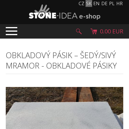
CZ
SK
EN
DE
PL
HR
0.00 EUR
ÚVOD
OBKLADOVÝ PÁSIK – ŠEDÝ/SIVÝ
PRODUKTY
MRAMOR
-
OBKLADOVÉ PÁSIKY
Kamenný koberec
Kamenné dlažby a obklady
Ohrúhliaky, kamienky, granulát
Doplnkový sortiment
Výrobky z kameňa
Kamenné bloky
Creative Floor
Terazzo