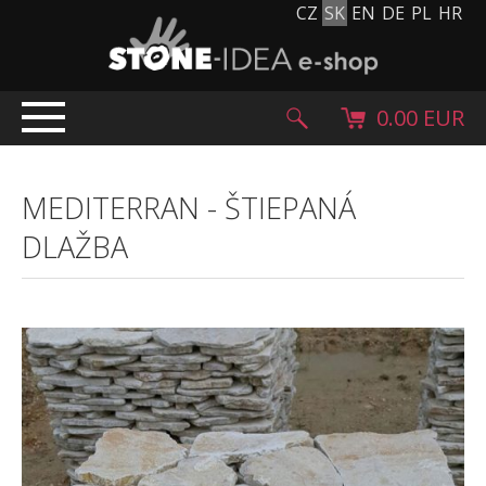
CZ
SK
EN
DE
PL
HR
0.00 EUR
ÚVOD
MEDITERRAN
-
ŠTIEPANÁ
PRODUKTY
DLAŽBA
Kamenný koberec
Kamenné dlažby a obklady
Ohrúhliaky, kamienky, granulát
Doplnkový sortiment
Výrobky z kameňa
Kamenné bloky
Creative Floor
Terazzo