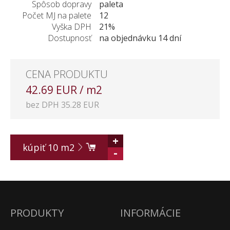
Spôsob dopravy
paleta
Počet MJ na palete
12
Vyška DPH
21%
Dostupnosť
na objednávku 14 dní
CENA PRODUKTU
42.69 EUR / m2
bez DPH 35.28 EUR
+
kúpiť
10
m2
-
PRODUKTY
INFORMÁCIE