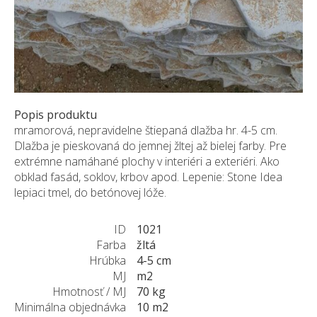
Popis produktu
mramorová, nepravidelne štiepaná dlažba hr. 4-5 cm.
Dlažba je pieskovaná do jemnej žltej až bielej farby. Pre
extrémne namáhané plochy v interiéri a exteriéri. Ako
obklad fasád, soklov, krbov apod. Lepenie: Stone Idea
lepiaci tmel, do betónovej lóže.
ID
1021
Farba
žltá
Hrúbka
4-5 cm
MJ
m2
Hmotnosť / MJ
70 kg
Minimálna objednávka
10 m2