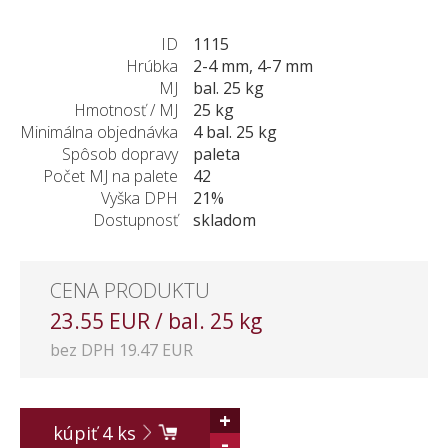
ZÁKAZKY NA MIERU
ID
1115
O NÁS
Hrúbka
2-4 mm, 4-7 mm
NOVINKY
MJ
bal. 25 kg
SHOWROOM
Hmotnosť / MJ
25 kg
Minimálna objednávka
4 bal. 25 kg
KONTAKT
Spôsob dopravy
paleta
Počet MJ na palete
42
Vyška DPH
21%
Dostupnosť
skladom
CENA PRODUKTU
23.55 EUR / bal. 25 kg
bez DPH 19.47 EUR
+
kúpiť
4
ks
-