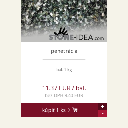
penetrácia
bal. 1 kg
11.37 EUR / bal.
bez DPH 9.40 EUR
+
kúpiť
1
ks
-