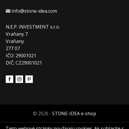
info@stone-idea.com
N.E.P. INVESTMENT s.r.o.
Vraňany 7
Vraňany
277 07
IČO: 29001021
DIČ: CZ29001021
© 2026 -
STONE-IDEA e-shop
Tieto webové stránky používajú cookies. Ak súhlasíte s