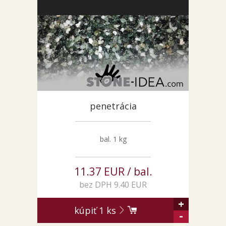
penetrácia
bal. 1 kg
11.37 EUR / bal.
bez DPH 9.40 EUR
+
kúpiť
1
ks
-