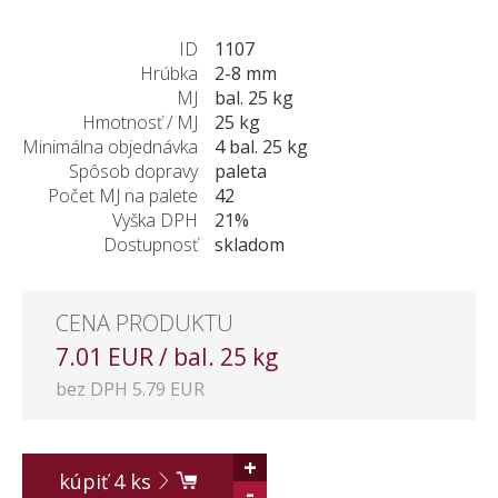
ZÁKAZKY NA MIERU
ID
1107
O NÁS
Hrúbka
2-8 mm
NOVINKY
MJ
bal. 25 kg
SHOWROOM
Hmotnosť / MJ
25 kg
Minimálna objednávka
4 bal. 25 kg
KONTAKT
Spôsob dopravy
paleta
Počet MJ na palete
42
Vyška DPH
21%
Dostupnosť
skladom
CENA PRODUKTU
7.01 EUR / bal. 25 kg
bez DPH 5.79 EUR
+
kúpiť
4
ks
-