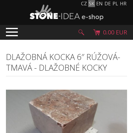
CZ
SK
EN
DE
PL
HR
0.00 EUR
ÚVOD
DLAŽOBNÁ KOCKA 6″ RÚŽOVÁ-
PRODUKTY
TMAVÁ
-
DLAŽOBNÉ KOCKY
Kamenný koberec
Kamenné dlažby a obklady
Ohrúhliaky, kamienky, granulát
Doplnkový sortiment
Výrobky z kameňa
Kamenné bloky
Creative Floor
Terazzo