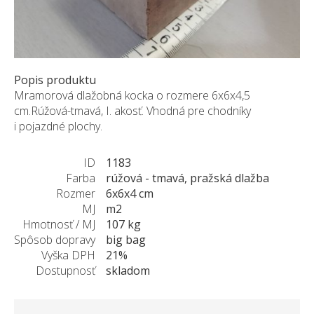
ZÁKAZKY NA MIERU
O NÁS
NOVINKY
SHOWROOM
Popis produktu
Mramorová dlažobná kocka o rozmere 6x6x4,5
KONTAKT
cm.Rúžová-tmavá, I. akosť. Vhodná pre chodníky
i pojazdné plochy.
ID
1183
Farba
rúžová - tmavá, pražská dlažba
Rozmer
6x6x4 cm
MJ
m2
Hmotnosť / MJ
107 kg
Spôsob dopravy
big bag
Vyška DPH
21%
Dostupnosť
skladom