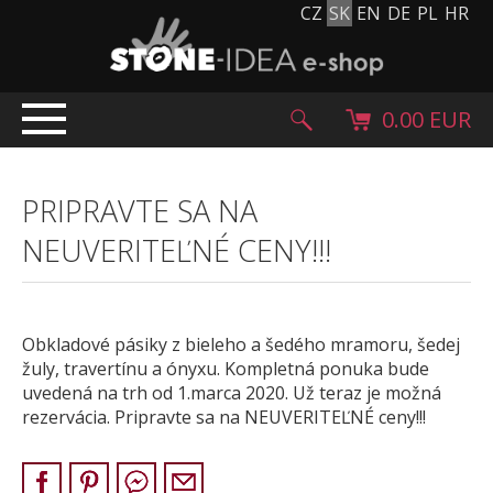
CZ
SK
EN
DE
PL
HR
0.00 EUR
ÚVOD
PRIPRAVTE SA NA
PRODUKTY
NEUVERITEĽNÉ CENY!!!
Kamenný koberec
Kamenné dlažby a obklady
Ohrúhliaky, kamienky, granulát
Obkladové pásiky z bieleho a šedého mramoru, šedej
Doplnkový sortiment
žuly, travertínu a ónyxu. Kompletná ponuka bude
Výrobky z kameňa
uvedená na trh od 1.marca 2020. Už teraz je možná
Kamenné bloky
rezervácia. Pripravte sa na NEUVERITEĽNÉ ceny!!!
Creative Floor
Terazzo