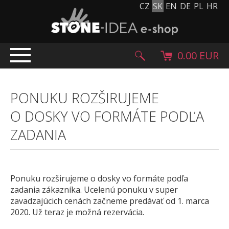
CZ
SK
EN
DE
PL
HR
0.00 EUR
ÚVOD
PONUKU ROZŠIRUJEME
PRODUKTY
O DOSKY VO FORMÁTE PODĽA
Kamenný koberec
ZADANIA
Kamenné dlažby a obklady
Ohrúhliaky, kamienky, granulát
Doplnkový sortiment
Výrobky z kameňa
Ponuku rozširujeme o dosky vo formáte podľa
zadania zákazníka. Ucelenú ponuku v super
Kamenné bloky
zavadzajúcich cenách začneme predávať od 1. marca
Creative Floor
2020. Už teraz je možná rezervácia.
Terazzo