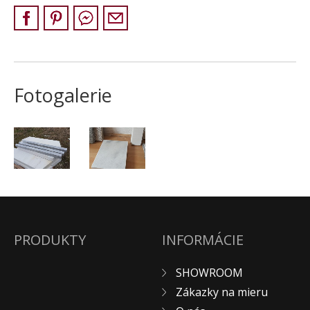
ZÁKAZKY NA MIERU
O NÁS
NOVINKY
SHOWROOM
Fotogalerie
KONTAKT
PRODUKTY
INFORMÁCIE
SHOWROOM
Zákazky na mieru