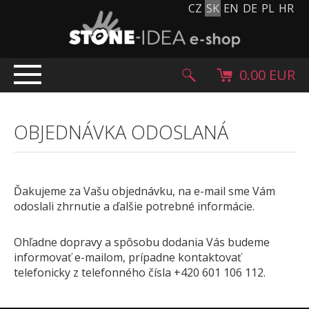
CZ
SK
EN
DE
PL
HR
0.00 EUR
ÚVOD
OBJEDNÁVKA ODOSLANÁ
PRODUKTY
Kamenný koberec
Kamenné dlažby a obklady
Ďakujeme za Vašu objednávku, na e-mail sme Vám
Ohrúhliaky, kamienky, granulát
odoslali zhrnutie a ďalšie potrebné informácie.
Doplnkový sortiment
Výrobky z kameňa
Ohľadne dopravy a spôsobu dodania Vás budeme
informovať e-mailom, prípadne kontaktovať
Kamenné bloky
telefonicky z telefonného čísla +420 601 106 112.
Creative Floor
Terazzo