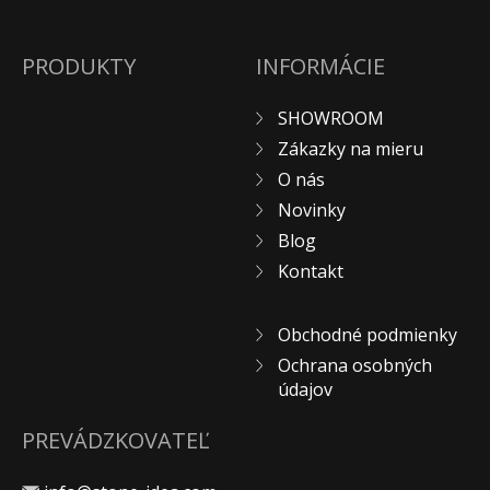
ZÁKAZKY NA MIERU
O NÁS
PRODUKTY
INFORMÁCIE
NOVINKY
SHOWROOM
SHOWROOM
Zákazky na mieru
KONTAKT
O nás
Novinky
Blog
Kontakt
Obchodné podmienky
Ochrana osobných
údajov
PREVÁDZKOVATEĽ