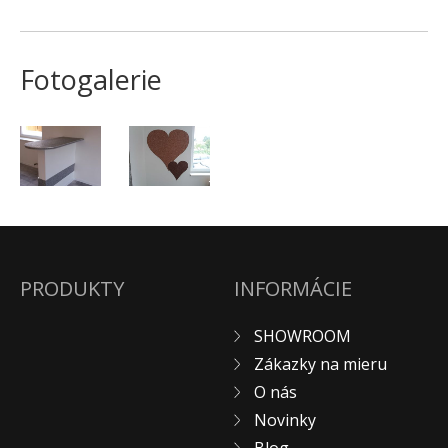
ZÁKAZKY NA MIERU
O NÁS
Fotogalerie
NOVINKY
SHOWROOM
KONTAKT
PRODUKTY
INFORMÁCIE
SHOWROOM
Zákazky na mieru
O nás
Novinky