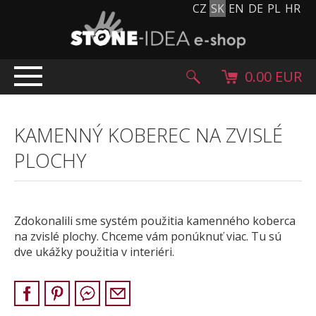
CZ
SK
EN
DE
PL
HR
0.00 EUR
ÚVOD
KAMENNÝ KOBEREC NA ZVISLÉ
PRODUKTY
PLOCHY
Kamenný koberec
Kamenné dlažby a obklady
Ohrúhliaky, kamienky, granulát
Zdokonalili sme systém použitia kamenného koberca
Doplnkový sortiment
na zvislé plochy. Chceme vám ponúknuť viac. Tu sú
Výrobky z kameňa
dve ukážky použitia v interiéri.
Kamenné bloky
Creative Floor
Terazzo