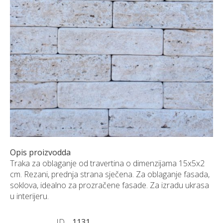
NARUDŽBE PO MJERI
O NAMA
NOVI PROIZVODI
SHOWROOM
BLOG
KONTAKTI
Opis proizvodda
Traka za oblaganje od travertina o dimenzijama 15x5x2
cm. Rezani, prednja strana sječena. Za oblaganje fasada,
soklova, idealno za prozračene fasade. Za izradu ukrasa
u interijeru.
ID
1131