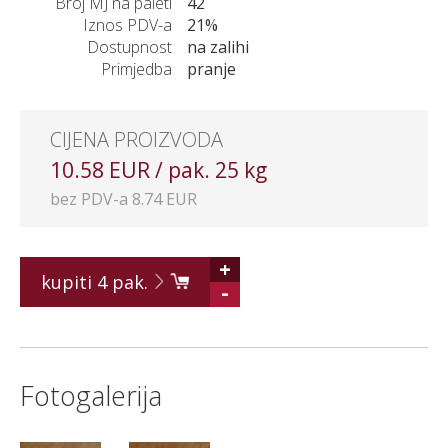
Broj MJ na paleti
42
Iznos PDV-a
21%
Dostupnost
na zalihi
Primjedba
pranje
CIJENA PROIZVODA
10.58 EUR / pak. 25 kg
bez PDV-a 8.74 EUR
+
kupiti
4
pak.
-
Fotogalerija