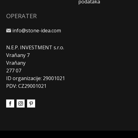
podataka
OPERATER
info@stone-idea.com
N.E.P. INVESTMENT s.r.o.
Vraňany 7
Vraňany
277 07
ID organizacije: 29001021
PDV: CZ29001021