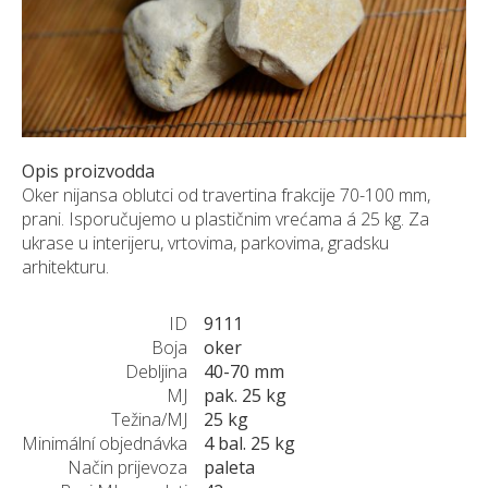
NARUDŽBE PO MJERI
O NAMA
NOVI PROIZVODI
SHOWROOM
BLOG
Opis proizvodda
KONTAKTI
Oker nijansa oblutci od travertina frakcije 70-100 mm,
prani. Isporučujemo u plastičnim vrećama á 25 kg. Za
ukrase u interijeru, vrtovima, parkovima, gradsku
arhitekturu.
ID
9111
Boja
oker
Debljina
40-70 mm
MJ
pak. 25 kg
Težina/MJ
25 kg
Minimální objednávka
4 bal. 25 kg
Način prijevoza
paleta