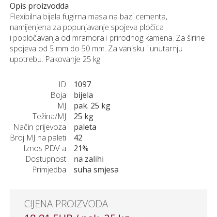
Opis proizvodda
Flexibilna bijela fugirna masa na bazi cementa,
namijenjena za popunjavanje spojeva pločica
i popločavanja od mramora i prirodnog kamena. Za širine
spojeva od 5 mm do 50 mm. Za vanjsku i unutarnju
upotrebu. Pakovanje 25 kg.
ID
1097
Boja
bijela
MJ
pak. 25 kg
Težina/MJ
25 kg
Način prijevoza
paleta
Broj MJ na paleti
42
Iznos PDV-a
21%
Dostupnost
na zalihi
Primjedba
suha smjesa
CIJENA PROIZVODA