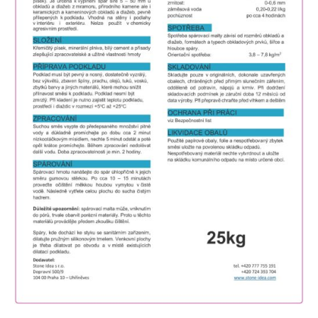
NARUDŽBE PO MJERI
O NAMA
NOVI PROIZVODI
SHOWROOM
BLOG
KONTAKTI