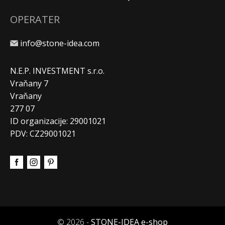
OPERATER
info@stone-idea.com
N.E.P. INVESTMENT s.r.o.
Vraňany 7
Vraňany
277 07
ID organizacije: 29001021
PDV: CZ29001021
© 2026 -
STONE-IDEA e-shop