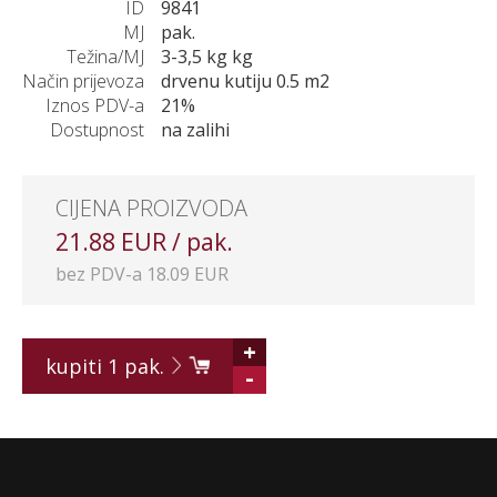
ID
9841
MJ
pak.
Težina/MJ
3-3,5 kg kg
Način prijevoza
drvenu kutiju 0.5 m2
Iznos PDV-a
21%
Dostupnost
na zalihi
CIJENA PROIZVODA
21.88 EUR / pak.
bez PDV-a 18.09 EUR
+
kupiti
1
pak.
-