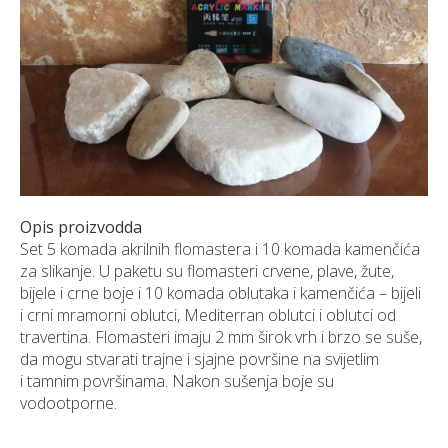
NARUDŽBE PO MJERI
O NAMA
NOVI PROIZVODI
SHOWROOM
BLOG
KONTAKTI
Opis proizvodda
Set 5 komada akrilnih flomastera i 10 komada kamenčića
za slikanje. U paketu su flomasteri crvene, plave, žute,
bijele i crne boje i 10 komada oblutaka i kamenčića – bijeli
i crni mramorni oblutci, Mediterran oblutci i oblutci od
travertina. Flomasteri imaju 2 mm širok vrh i brzo se suše,
da mogu stvarati trajne i sjajne površine na svijetlim
i tamnim površinama. Nakon sušenja boje su
vodootporne.