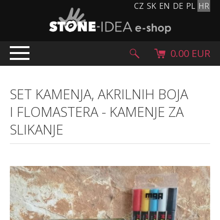
CZ
SK
EN
DE
PL
HR
0.00 EUR
UVODENJE
SET KAMENJA, AKRILNIH BOJA
PROIZVODI
I FLOMASTERA
-
KAMENJE ZA
Kameni tepih
SLIKANJE
Kameni pločnici i pločice
Oblutci, gromada i granulat
Dodatni asortiman
Kameni proizvodi
Kameni blokovi
Creative Floor
Terazzo