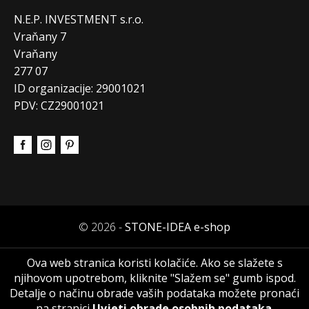
N.E.P. INVESTMENT s.r.o.
Vraňany 7
Vraňany
277 07
ID organizacije: 29001021
PDV: CZ29001021
© 2026 -
STONE-IDEA e-shop
Ova web stranica koristi kolačiće. Ako se slažete s
njihovom upotrebom, kliknite "Slažem se" gumb ispod.
Detalje o načinu obrade vaših podataka možete pronaći
na stranici
Uvjeti obrade osobnih podataka
.