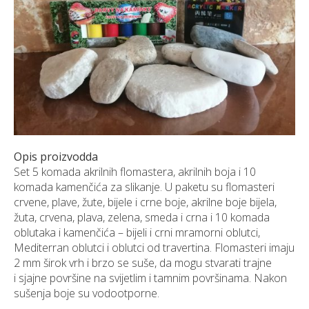
NARUDŽBE PO MJERI
O NAMA
NOVI PROIZVODI
SHOWROOM
BLOG
KONTAKTI
Opis proizvodda
Set 5 komada akrilnih flomastera, akrilnih boja i 10
komada kamenčića za slikanje. U paketu su flomasteri
crvene, plave, žute, bijele i crne boje, akrilne boje bijela,
žuta, crvena, plava, zelena, smeda i crna i 10 komada
oblutaka i kamenčića – bijeli i crni mramorni oblutci,
Mediterran oblutci i oblutci od travertina. Flomasteri imaju
2 mm širok vrh i brzo se suše, da mogu stvarati trajne
i sjajne površine na svijetlim i tamnim površinama. Nakon
sušenja boje su vodootporne.