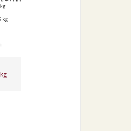
 kg
5 kg
i
 kg