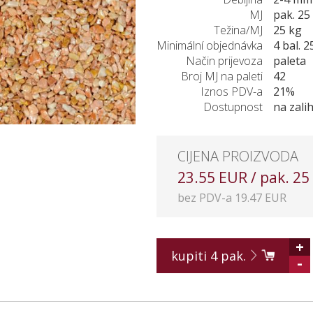
MJ
pak. 25
Težina/MJ
25 kg
Minimální objednávka
4 bal. 2
Način prijevoza
paleta
Broj MJ na paleti
42
Iznos PDV-a
21%
Dostupnost
na zalih
CIJENA PROIZVODA
23.55 EUR / pak. 25
bez PDV-a 19.47 EUR
+
kupiti
4
pak.
-