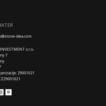
RATER
fo@stone-idea.com
. INVESTMENT s.r.o.
ny 7
any
7
ganizacije: 29001021
CZ29001021