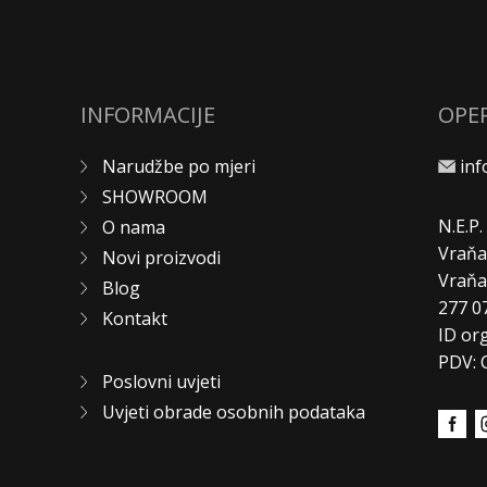
INFORMACIJE
OPE
Narudžbe po mjeri
in
SHOWROOM
N.E.P
O nama
Vraňa
Novi proizvodi
Vraň
Blog
277 0
Kontakt
ID or
PDV: 
Poslovni uvjeti
Uvjeti obrade osobnih podataka