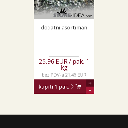
dodatni asortiman
25.96 EUR / pak. 1
kg
bez PDV-a 21.46 EUR
+
kupiti
1
pak.
-