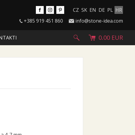
CZ
SK
EN
DE
PL
HR
+385 919 451 860
info@stone-idea.com
0.00 EUR
NTAKTI
 a 4-7 mm