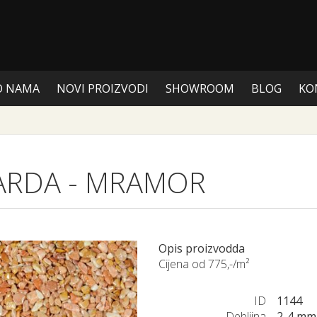
O NAMA
NOVI PROIZVODI
SHOWROOM
BLOG
KO
GARDA
-
MRAMOR
Opis proizvodda
Cijena od 775,-/m²
ID
1144
Debljina
2-4 mm