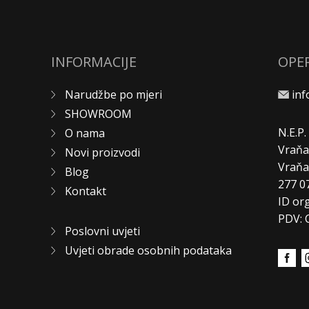
INFORMACIJE
OPE
Narudžbe po mjeri
in
SHOWROOM
N.E.P
O nama
Vraňa
Novi proizvodi
Vraň
Blog
277 0
Kontakt
ID or
PDV: 
Poslovni uvjeti
Uvjeti obrade osobnih podataka