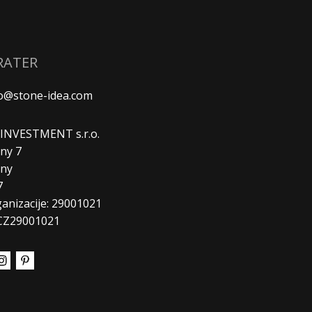
RATER
fo@stone-idea.com
. INVESTMENT s.r.o.
ny 7
any
7
ganizacije: 29001021
CZ29001021