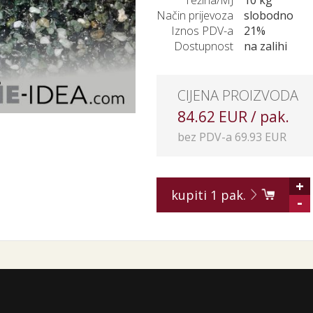
Težina/MJ
10 kg
Način prijevoza
slobodno
Iznos PDV-a
21%
Dostupnost
na zalihi
CIJENA PROIZVODA
84.62 EUR / pak.
bez PDV-a 69.93 EUR
+
kupiti
1
pak.
-