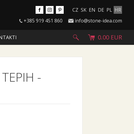
CZ
SK
EN
DE
PL
HR
+385 919 451 860
info@stone-idea.com
0.00 EUR
NTAKTI
 TEPIH
-