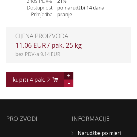
Iznos PDV-a
21%
Dostupnost
po narudžbi 14 dana
Primjedba
pranje
CIJENA PROIZVODA
11.06 EUR / pak. 25 kg
bez PDV-a 9.14 EUR
+
kupiti
4
pak.
-
PROIZVODI
INFORMACIJE
Narudžbe po mjeri