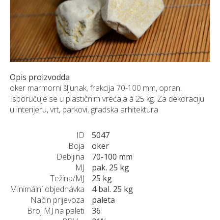
NARUDŽBE PO MJERI
O NAMA
NOVI PROIZVODI
SHOWROOM
BLOG
Opis proizvodda
KONTAKTI
oker marmorni šljunak, frakcija 70-100 mm, opran.
Isporučuje se u plastičnim vreća,a á 25 kg. Za dekoraciju
u interijeru, vrt, parkovi, gradska arhitektura
ID
5047
Boja
oker
Debljina
70-100 mm
MJ
pak. 25 kg
Težina/MJ
25 kg
Minimální objednávka
4 bal. 25 kg
Način prijevoza
paleta
Broj MJ na paleti
36