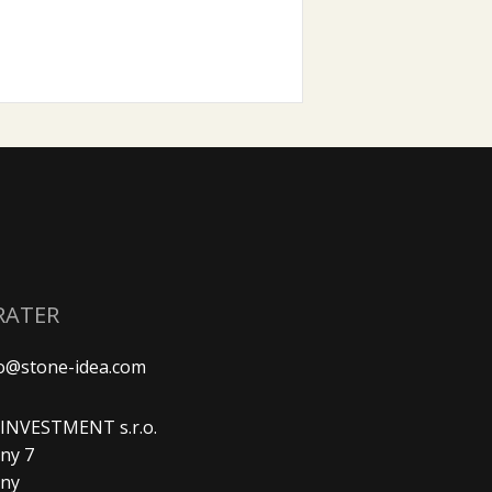
RATER
fo@stone-idea.com
. INVESTMENT s.r.o.
ny 7
any