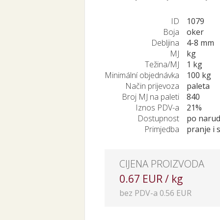
ID
1079
Boja
oker
Debljina
4-8 mm
MJ
kg
Težina/MJ
1 kg
Minimální objednávka
100 kg
Način prijevoza
paleta
Broj MJ na paleti
840
Iznos PDV-a
21%
Dostupnost
po narud
Primjedba
pranje i 
CIJENA PROIZVODA
0.67 EUR / kg
bez PDV-a 0.56 EUR