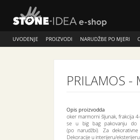
UVODENJE
PROIZVODI
NARUDŽBE PO MJERI
PRILAMOS
-
Opis proizvodda
oker marmorni šljunak, frakcija 
se u big bag pakovanju do
(po narudžbi). Za dekorativne 
Dekoracije u interijeru/eksterijeru,