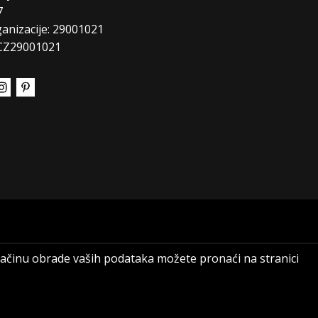
7
ganizacije: 29001021
CZ29001021
 načinu obrade vaših podataka možete pronaći na stranici