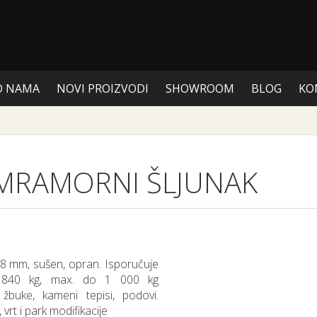
O NAMA
NOVI PROIZVODI
SHOWROOM
BLOG
KO
MRAMORNI ŠLJUNAK
4-8 mm, sušen, opran. Isporučuje
 840 kg, max. do 1 000 kg
žbuke, kameni tepisi, podovi.
 vrt i park modifikacije