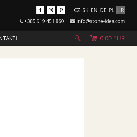
CZ
SK
EN
DE
PL
HR
+385 919 451 860
info@stone-idea.com
0.00 EUR
NTAKTI