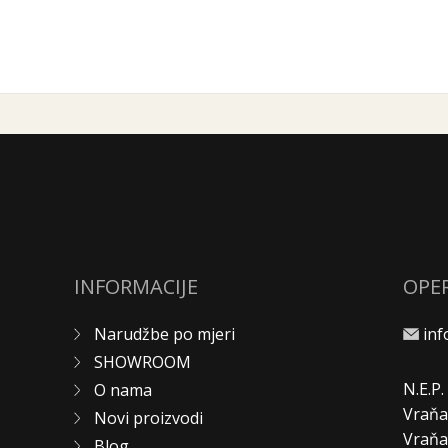
INFORMACIJE
OPE
Narudžbe po mjeri
in
SHOWROOM
N.E.P
O nama
Vraňa
Novi proizvodi
Vraň
Blog