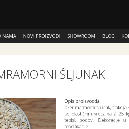
O NAMA
NOVI PROIZVODI
SHOWROOM
BLOG
KO
MRAMORNI ŠLJUNAK
Opis proizvodda
oker marmorni šljunak, frakcija
se plastičnim vrećama á 25 k
tepisi, podovi. Dekoracije u i
modifikacije