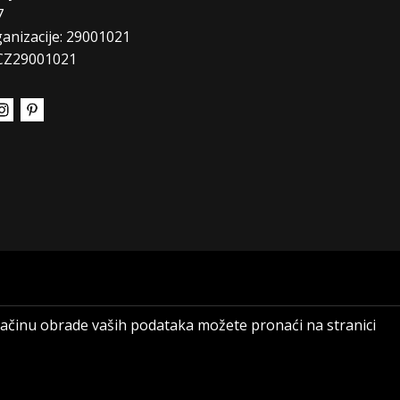
7
ganizacije: 29001021
CZ29001021
 načinu obrade vaših podataka možete pronaći na stranici