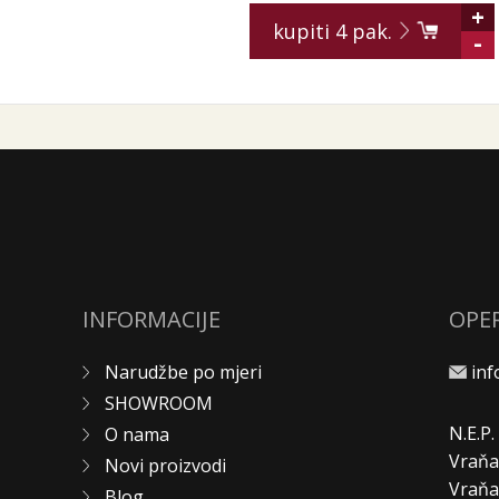
+
kupiti
4
pak.
-
INFORMACIJE
OPE
Narudžbe po mjeri
in
SHOWROOM
N.E.P
O nama
Vraňa
Novi proizvodi
Vraň
Blog