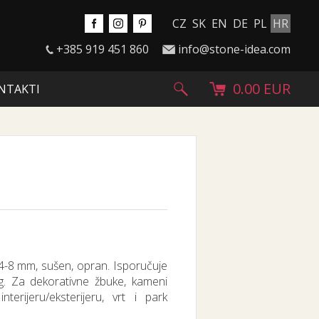
CZ
SK
EN
DE
PL
HR
+385 919 451 860
info@stone-idea.com
0.00 EUR
NTAKTI
 4-8 mm, sušen, opran. Isporučuje
g. Za dekorativne žbuke, kameni
nterijeru/eksterijeru, vrt i park