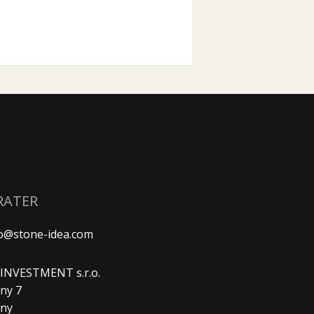
RATER
fo@stone-idea.com
. INVESTMENT s.r.o.
ny 7
any