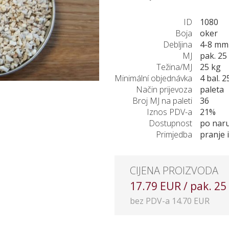
ID
1080
Boja
oker
Debljina
4-8 mm
MJ
pak. 25
Težina/MJ
25 kg
Minimální objednávka
4 bal. 2
Način prijevoza
paleta
Broj MJ na paleti
36
Iznos PDV-a
21%
Dostupnost
po naru
Primjedba
pranje 
CIJENA PROIZVODA
17.79 EUR / pak. 25
bez PDV-a 14.70 EUR