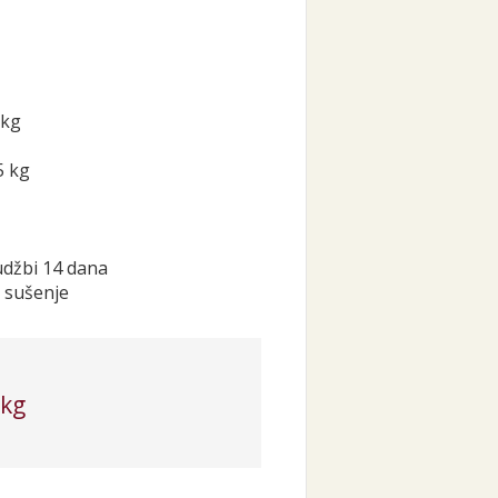
 kg
5 kg
džbi 14 dana
i sušenje
 kg