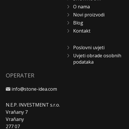
O nama
Novi proizvodi
Blog
Kontakt
Poslovni uvjeti
Uvjeti obrade osobnih
podataka
OPERATER
info@stone-idea.com
N.E.P. INVESTMENT s.r.o.
Vraňany 7
Vraňany
277 07