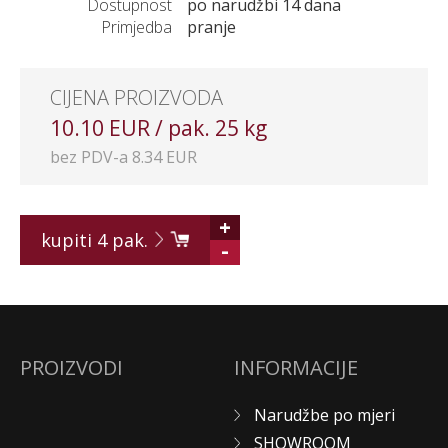
Dostupnost
po narudžbi 14 dana
Primjedba
pranje
CIJENA PROIZVODA
10.10 EUR / pak. 25 kg
bez PDV-a 8.34 EUR
+
kupiti
4
pak.
-
PROIZVODI
INFORMACIJE
Narudžbe po mjeri
SHOWROOM