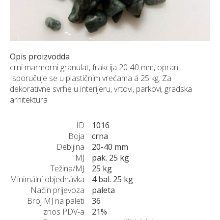
NARUDŽBE PO MJERI
O NAMA
NOVI PROIZVODI
SHOWROOM
Opis proizvodda
crni marmorni granulat, frakcija 20-40 mm, opran.
BLOG
Isporučuje se u plastičnim vrećama á 25 kg. Za
KONTAKTI
dekorativne svrhe u interijeru, vrtovi, parkovi, gradska
arhitektura
ID
1016
Boja
crna
Debljina
20-40 mm
MJ
pak. 25 kg
Težina/MJ
25 kg
Minimální objednávka
4 bal. 25 kg
Način prijevoza
paleta
Broj MJ na paleti
36
Iznos PDV-a
21%