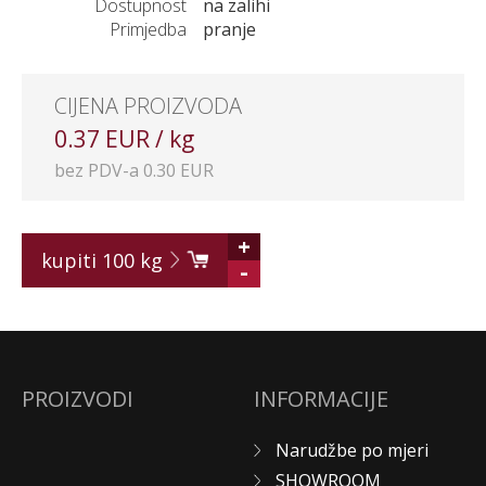
Dostupnost
na zalihi
Primjedba
pranje
CIJENA PROIZVODA
0.37 EUR / kg
bez PDV-a 0.30 EUR
+
kupiti
100
kg
-
PROIZVODI
INFORMACIJE
Narudžbe po mjeri
SHOWROOM