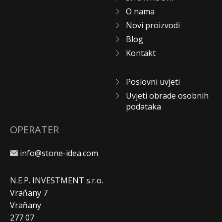
O nama
Novi proizvodi
Blog
Kontakt
Poslovni uvjeti
Uvjeti obrade osobnih
podataka
OPERATER
info@stone-idea.com
N.E.P. INVESTMENT s.r.o.
Vraňany 7
Vraňany
277 07