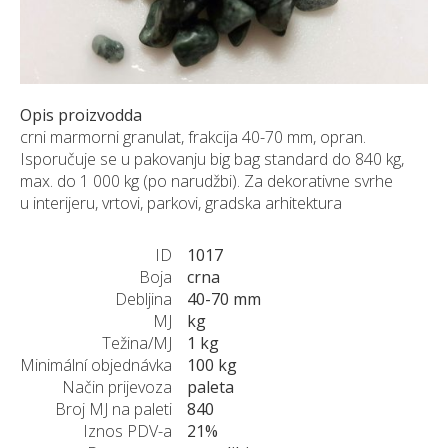
NARUDŽBE PO MJERI
O NAMA
NOVI PROIZVODI
SHOWROOM
Opis proizvodda
crni marmorni granulat, frakcija 40-70 mm, opran.
BLOG
Isporučuje se u pakovanju big bag standard do 840 kg,
KONTAKTI
max. do 1 000 kg (po narudžbi). Za dekorativne svrhe
u interijeru, vrtovi, parkovi, gradska arhitektura
ID
1017
Boja
crna
Debljina
40-70 mm
MJ
kg
Težina/MJ
1 kg
Minimální objednávka
100 kg
Način prijevoza
paleta
Broj MJ na paleti
840
Iznos PDV-a
21%