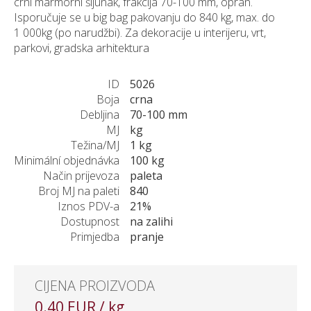
crni marmorni šljunak, frakcija 70-100 mm, opran.
Isporučuje se u big bag pakovanju do 840 kg, max. do
1 000kg (po narudžbi). Za dekoracije u interijeru, vrt,
parkovi, gradska arhitektura
ID
5026
Boja
crna
Debljina
70-100 mm
MJ
kg
Težina/MJ
1 kg
Minimální objednávka
100 kg
Način prijevoza
paleta
Broj MJ na paleti
840
Iznos PDV-a
21%
Dostupnost
na zalihi
Primjedba
pranje
CIJENA PROIZVODA
0.40 EUR / kg