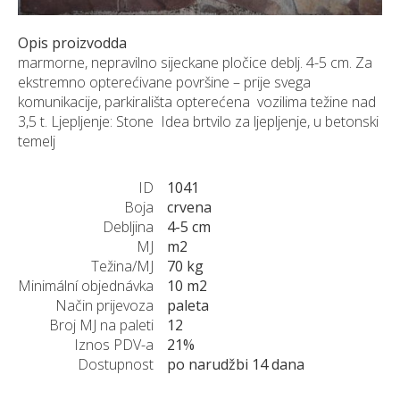
Opis proizvodda
marmorne, nepravilno sijeckane pločice deblj. 4-5 cm. Za
ekstremno opterećivane površine – prije svega
komunikacije, parkirališta opterećena vozilima težine nad
3,5 t. Ljepljenje: Stone Idea brtvilo za ljepljenje, u betonski
temelj
ID
1041
Boja
crvena
Debljina
4-5 cm
MJ
m2
Težina/MJ
70 kg
Minimální objednávka
10 m2
Način prijevoza
paleta
Broj MJ na paleti
12
Iznos PDV-a
21%
Dostupnost
po narudžbi 14 dana