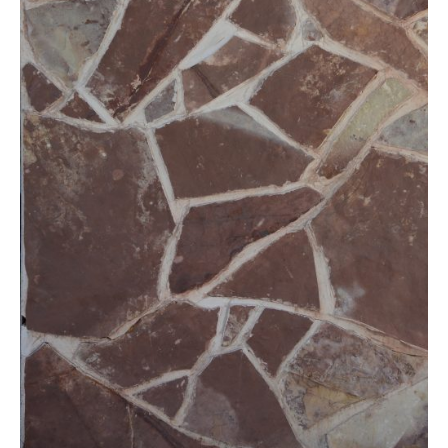
NARUDŽBE PO MJERI
O NAMA
NOVI PROIZVODI
SHOWROOM
BLOG
KONTAKTI