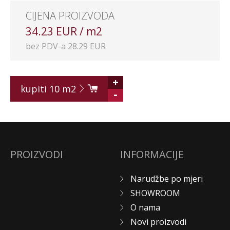
CIJENA PROIZVODA
34.23 EUR / m2
bez PDV-a 28.29 EUR
+
kupiti
10
m2
-
PROIZVODI
INFORMACIJE
Narudžbe po mjeri
SHOWROOM
O nama
Novi proizvodi