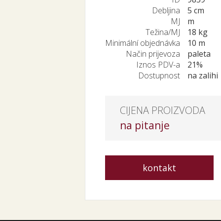
Debljina
5 cm
MJ
m
Težina/MJ
18 kg
Minimální objednávka
10 m
Način prijevoza
paleta
Iznos PDV-a
21%
Dostupnost
na zalihi
CIJENA PROIZVODA
na pitanje
kontakt