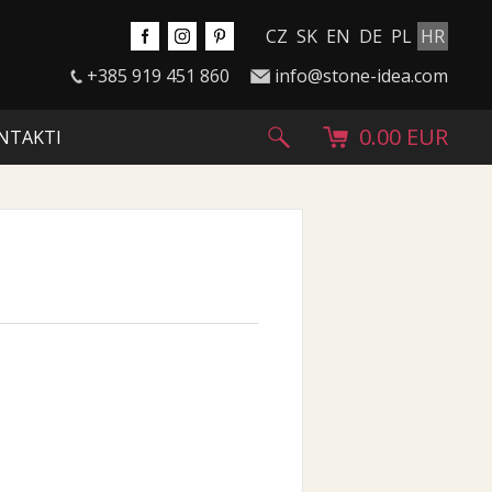
CZ
SK
EN
DE
PL
HR
+385 919 451 860
info@stone-idea.com
0.00 EUR
NTAKTI