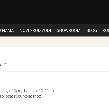
O NAMA
NOVI PROIZVODI
SHOWROOM
BLOG
KO
A
-
ssága 10cm, hossza 10-20cm,
 sorozat kőburkolatához