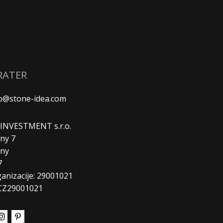
RATER
fo@stone-idea.com
. INVESTMENT s.r.o.
ny 7
any
7
ganizacije: 29001021
CZ29001021