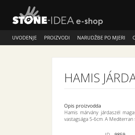
UVODENJE
PROIZVODI
NARUDŽBE PO MJERI
HAMIS JÁRD
Opis proizvodda
Hamis márvány járdaszél maga
vastagsága 5-6cm. A Mediterran
ID
9859