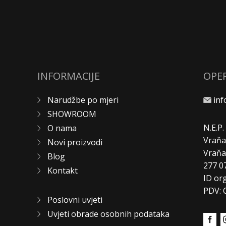
INFORMACIJE
OPE
Narudžbe po mjeri
in
SHOWROOM
N.E.P
O nama
Vraňa
Novi proizvodi
Vraň
Blog
277 0
Kontakt
ID or
PDV: 
Poslovni uvjeti
Uvjeti obrade osobnih podataka