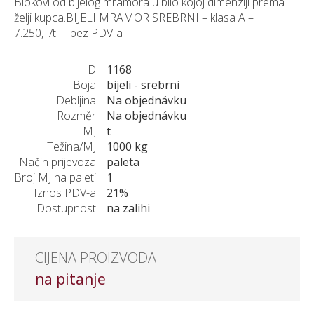
Blokovi od bijelog mramora u bilo kojoj dimenziji prema
želji kupca.BIJELI MRAMOR SREBRNI – klasa A –
7.250,–/t – bez PDV-a
ID
1168
Boja
bijeli - srebrni
Debljina
Na objednávku
Rozměr
Na objednávku
MJ
t
Težina/MJ
1000 kg
Način prijevoza
paleta
Broj MJ na paleti
1
Iznos PDV-a
21%
Dostupnost
na zalihi
CIJENA PROIZVODA
na pitanje