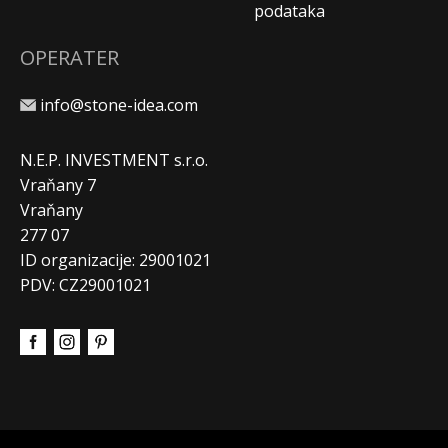
podataka
OPERATER
info@stone-idea.com
N.E.P. INVESTMENT s.r.o.
Vraňany 7
Vraňany
277 07
ID organizacije: 29001021
PDV: CZ29001021