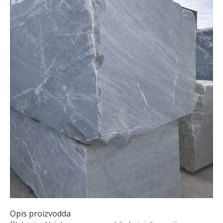
NARUDŽBE PO MJERI
O NAMA
NOVI PROIZVODI
SHOWROOM
BLOG
KONTAKTI
Opis proizvodda