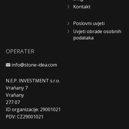
Kontakt
Poslovni uvjeti
Uvjeti obrade osobnih
podataka
OPERATER
info@stone-idea.com
N.E.P. INVESTMENT s.r.o.
Vraňany 7
Vraňany
277 07
ID organizacije: 29001021
PDV: CZ29001021