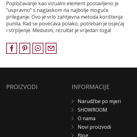
Popločavanje kao vizualni element postavljeno je
NARUDŽBE PO MJERI
“uspravno” s naglaskom na najbolje moguće
O NAMA
prileganje. Ovo je vrlo zahtjevna metoda korištenja
punila. Rad se povećava polako, potreban je osjećaj
NOVI PROIZVODI
i strpljenje. Medutim, rezultat je vrijedan toga!
SHOWROOM
BLOG
KONTAKTI
PROIZVODI
INFORMACIJE
Narudžbe po mjeri
SHOWROOM
O nama
Novi proizvodi
Blog