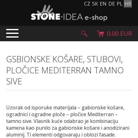
CZ
SK
EN
DE
PL
HR
0.00 EUR
UVODENJE
GSBIONSKE KOŠARE, STUBOVI,
PROIZVODI
PLOČICE MEDITERRAN TAMNO
Kameni tepih
SIVE
Kameni pločnici i pločice
Oblutci, gromada i granulat
Dodatni asortiman
Kameni proizvodi
Uzorak od isporuke materijala – gabionske košare,
ogradnici i ogradne ploče – pločice Mediterran –
Kameni blokovi
tamno sive. Vlasnik kuće odabrao je kombinaciju
Creative Floor
kamena kao punilo za gabionske košare i anodizirani
aluminij. Ti elementi odgovaraju i oblozi fasade.
Terazzo