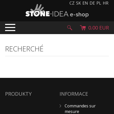
CZ
SK
EN
DE
PL
HR
0.00 EUR
INTRODUCTION
RECHERCHÉ
E-BOUTIQUE
COMMANDES SUR MESURE
À PROPOS DE NOUS
NOUVELLES
SALLE D’EXPOSITION
CONTACT
PRODUKTY
INFORMACE
Commandes sur
mesure