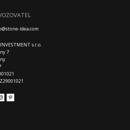
VOZOVATEL
fo@stone-idea.com
. INVESTMENT s.r.o.
ny 7
any
7
9001021
CZ29001021