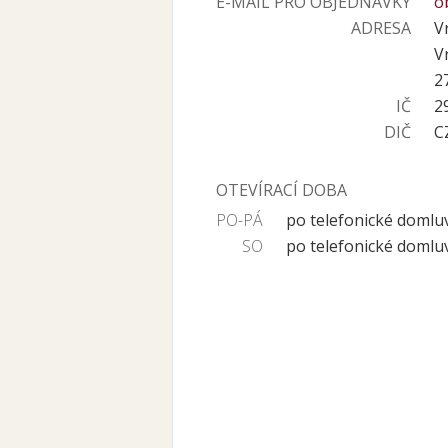
E-MAIL PRO OBJEDNÁVKY
o
ADRESA
V
V
2
IČ
2
DIČ
C
OTEVÍRACÍ DOBA
PO-PÁ
po telefonické domlu
SO
po telefonické domlu