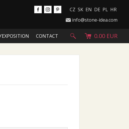
CZ
SK
EN
DE
PL
HR
info@stone-idea.com
0.00 EUR
D’EXPOSITION
CONTACT