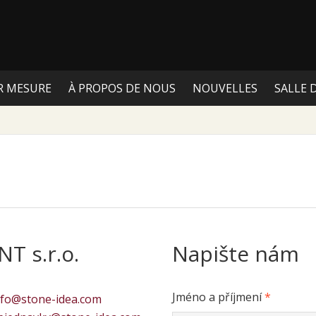
R MESURE
À PROPOS DE NOUS
NOUVELLES
SALLE 
T s.r.o.
Napište nám
Jméno a příjmení
*
nfo@stone-idea.com