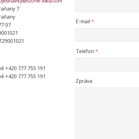
bjednavky@stone-idea.com
raňany 7
raňany
E-mail
*
77 07
9001021
Z29001021
Telefon
*
vě +420 777 755 191
vě +420 777 755 191
Zpráva