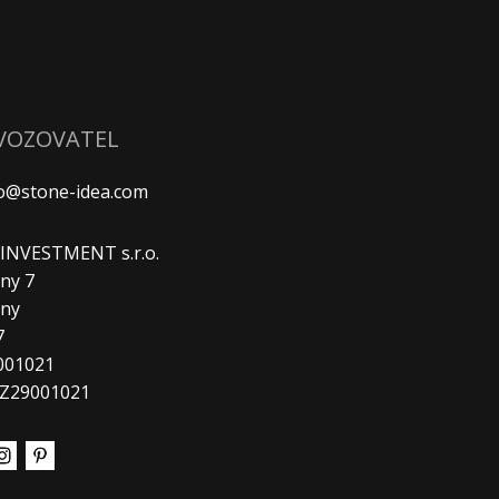
VOZOVATEL
fo@stone-idea.com
. INVESTMENT s.r.o.
ny 7
any
7
9001021
CZ29001021