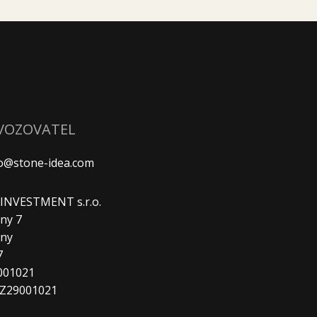
VOZOVATEL
fo@stone-idea.com
. INVESTMENT s.r.o.
ny 7
any
7
9001021
CZ29001021