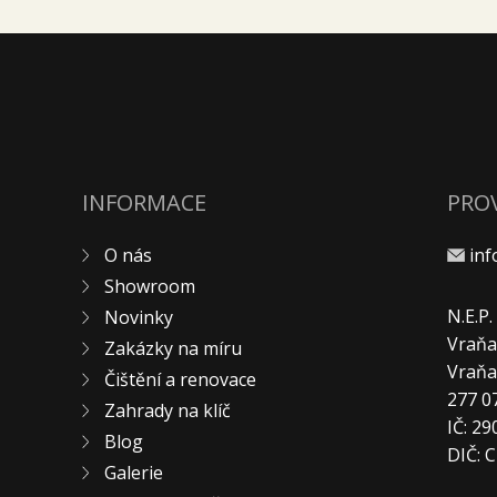
INFORMACE
PRO
O nás
in
Showroom
N.E.P
Novinky
Vraňa
Zakázky na míru
Vraň
Čištění a renovace
277 0
Zahrady na klíč
IČ: 2
Blog
DIČ: 
Galerie