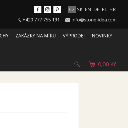
CZ
SK
EN
DE
PL
HR
+420 777 755 191
info@stone-idea.com
CHY
ZAKÁZKY NA MÍRU
VÝPRODEJ
NOVINKY
0,00 Kč