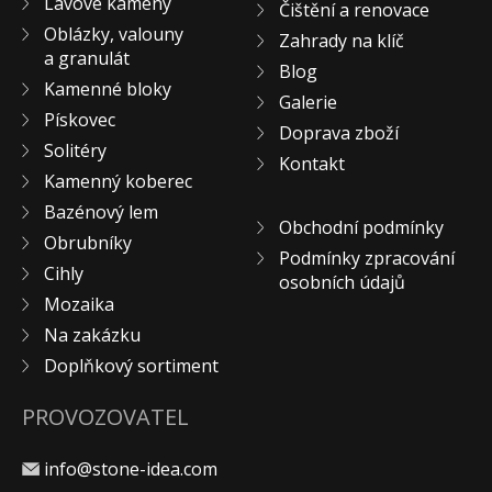
Lávové kameny
Čištění a renovace
KONTAKT
Oblázky, valouny
Zahrady na klíč
a granulát
Blog
Kamenné bloky
Galerie
Pískovec
Doprava zboží
Solitéry
Kontakt
Kamenný koberec
Bazénový lem
Obchodní podmínky
Obrubníky
Podmínky zpracování
Cihly
osobních údajů
Mozaika
Na zakázku
Doplňkový sortiment
PROVOZOVATEL
info@stone-idea.com