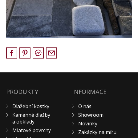
Pískovec
Solitéry
Kamenné bloky
Výrobky z kamene na zakázku
BERA GRAVEL FIX
Creative Floor
Terazzo
Doplňkový sortiment
DLAŽEBNÍ KOSTKY
KAMENNÉ DLAŽBY, OBKLADY
PRODUKTY
INFORMACE
MLATOVÉ POVRCHY
Dlažební kostky
O nás
ZAKÁZKY NA MÍRU
Kamenné dlažby
Showroom
VÝPRODEJ
a obklady
Novinky
NOVINKY
Mlatové povrchy
Zakázky na míru
BLOG