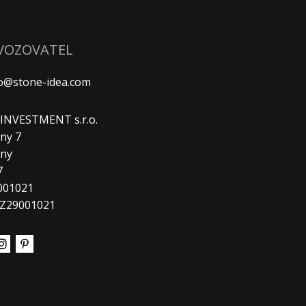
VOZOVATEL
fo@stone-idea.com
. INVESTMENT s.r.o.
ny 7
any
7
9001021
CZ29001021