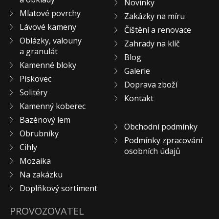
Novinky
KONTAKT
Mlatové povrchy
Zakázky na míru
Lávové kameny
Čištění a renovace
Oblázky, valouny
Zahrady na klíč
a granulát
Blog
Kamenné bloky
Galerie
Pískovec
Doprava zboží
Solitéry
Kontakt
Kamenný koberec
Bazénový lem
Obchodní podmínky
Obrubníky
Podmínky zpracování
Cihly
osobních údajů
Mozaika
Na zakázku
Doplňkový sortiment
PROVOZOVATEL