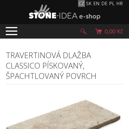
CZ
SK
EN
DE
PL
HR
0,00 Kč
ÚVOD
TRAVERTINOVÁ DLAŽBA
TOP NABÍDKA
CLASSICO PÍSKOVANÝ,
PRODUKTY
ŠPACHTLOVANÝ POVRCH
Mlatové povrchy
Dlažební kostky
Historické dlažební kostky
Lávové kameny
Kamenný koberec
Kamenné dlažby a obklady
Oblázky, valouny a granulát