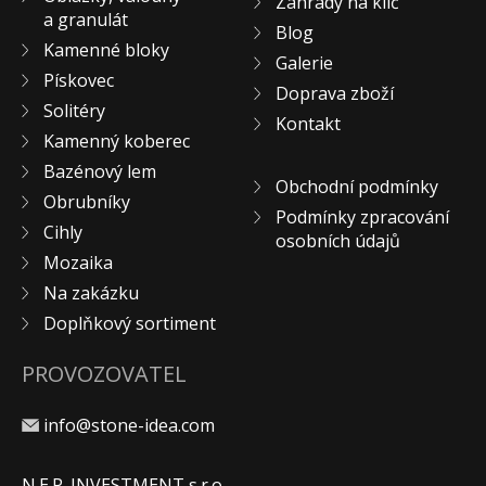
Zahrady na klíč
a granulát
KONTAKT
Blog
Kamenné bloky
Galerie
Pískovec
Doprava zboží
Solitéry
Kontakt
Kamenný koberec
Bazénový lem
Obchodní podmínky
Obrubníky
Podmínky zpracování
Cihly
osobních údajů
Mozaika
Na zakázku
Doplňkový sortiment
PROVOZOVATEL
info@stone-idea.com
N.E.P. INVESTMENT s.r.o.