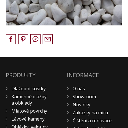
Pískovec
Solitéry
Kamenné bloky
Výrobky z kamene na zakázku
BERA GRAVEL FIX
Creative Floor
Terazzo
Doplňkový sortiment
DLAŽEBNÍ KOSTKY
PRODUKTY
INFORMACE
KAMENNÉ DLAŽBY, OBKLADY
Dlažební kostky
O nás
MLATOVÉ POVRCHY
Kamenné dlažby
Showroom
ZAKÁZKY NA MÍRU
a obklady
Novinky
VÝPRODEJ
Mlatové povrchy
Zakázky na míru
NOVINKY
Lávové kameny
Čištění a renovace
BLOG
Oblázky, valouny