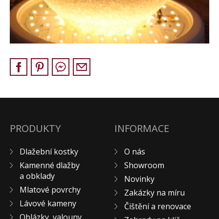
Pískovec
Solitéry
Kamenné bloky
Výrobky z kamene na zakázku
BERA GRAVEL FIX
Creative Floor
Terazzo
Doplňkový sortiment
DLAŽEBNÍ KOSTKY
PRODUKTY
INFORMACE
KAMENNÉ DLAŽBY, OBKLADY
Dlažební kostky
O nás
MLATOVÉ POVRCHY
Kamenné dlažby
Showroom
ZAKÁZKY NA MÍRU
a obklady
Novinky
VÝPRODEJ
Mlatové povrchy
Zakázky na míru
NOVINKY
Lávové kameny
Čištění a renovace
BLOG
Oblázky, valouny