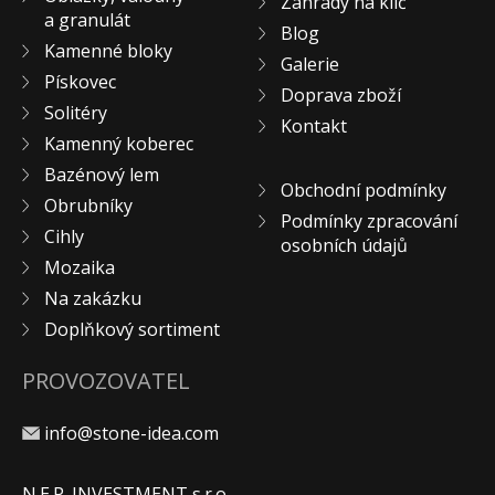
Zahrady na klíč
a granulát
KONTAKT
Blog
Kamenné bloky
Galerie
Pískovec
Doprava zboží
Solitéry
Kontakt
Kamenný koberec
Bazénový lem
Obchodní podmínky
Obrubníky
Podmínky zpracování
Cihly
osobních údajů
Mozaika
Na zakázku
Doplňkový sortiment
PROVOZOVATEL
info@stone-idea.com
N.E.P. INVESTMENT s.r.o.