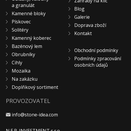
Zahrady na klíč
a granulát
KONTAKT
Blog
Kamenné bloky
Galerie
Pískovec
Doprava zboží
Solitéry
Kontakt
Kamenný koberec
Bazénový lem
Obchodní podmínky
Obrubníky
Podmínky zpracování
Cihly
osobních údajů
Mozaika
Na zakázku
Doplňkový sortiment
PROVOZOVATEL
info@stone-idea.com
N.E.P. INVESTMENT s.r.o.