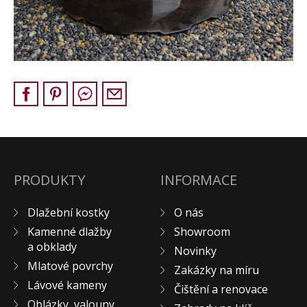
Pískovec
Solitéry
Kamenné bloky
Výrobky z kamene na zakázku
BERA GRAVEL FIX
Creative Floor
Terazzo
Doplňkový sortiment
DLAŽEBNÍ KOSTKY
PRODUKTY
INFORMACE
KAMENNÉ DLAŽBY, OBKLADY
Dlažební kostky
O nás
MLATOVÉ POVRCHY
Kamenné dlažby
Showroom
ZAKÁZKY NA MÍRU
a obklady
Novinky
VÝPRODEJ
Mlatové povrchy
Zakázky na míru
NOVINKY
Lávové kameny
Čištění a renovace
BLOG
Oblázky, valouny