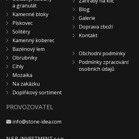
Zahrady na klíč
a granulát
KONTAKT
Blog
Kamenné bloky
Galerie
Pískovec
Doprava zboží
Solitéry
Kontakt
Kamenný koberec
Bazénový lem
Obchodní podmínky
Obrubníky
Podmínky zpracování
Cihly
osobních údajů
Mozaika
Na zakázku
Doplňkový sortiment
PROVOZOVATEL
info@stone-idea.com
N.E.P. INVESTMENT s.r.o.