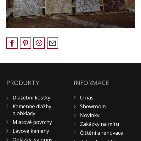
Pískovec
Solitéry
Kamenné bloky
Výrobky z kamene na zakázku
BERA GRAVEL FIX
Creative Floor
Terazzo
Doplňkový sortiment
DLAŽEBNÍ KOSTKY
PRODUKTY
INFORMACE
KAMENNÉ DLAŽBY, OBKLADY
Dlažební kostky
O nás
MLATOVÉ POVRCHY
Kamenné dlažby
Showroom
ZAKÁZKY NA MÍRU
a obklady
Novinky
VÝPRODEJ
Mlatové povrchy
Zakázky na míru
NOVINKY
Lávové kameny
Čištění a renovace
BLOG
Oblázky, valouny