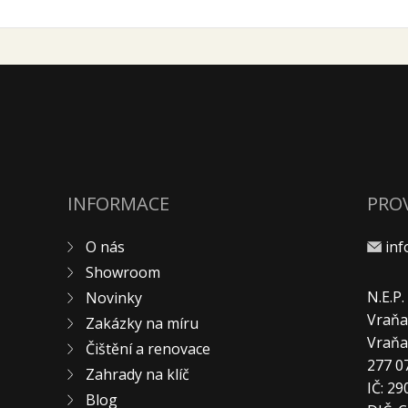
INFORMACE
PRO
O nás
in
Showroom
N.E.P
Novinky
Vraňa
Zakázky na míru
Vraň
Čištění a renovace
277 0
Zahrady na klíč
IČ: 2
Blog