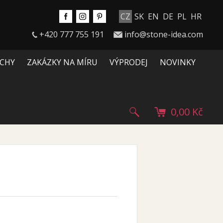
CZ
SK
EN
DE
PL
HR
+420 777 755 191
info@stone-idea.com
CHY
ZAKÁZKY NA MÍRU
VÝPRODEJ
NOVINKY
0,00 Kč