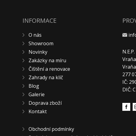
INFORMACE
PRO
O nás
in
Showroom
N.E.P
Novinky
Vraňa
Zakázky na míru
Vraň
Čištění a renovace
277 0
Zahrady na klíč
IČ: 2
Blog
DIČ: 
Galerie
Doprava zboží
Kontakt
Obchodní podmínky