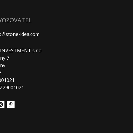
VOZOVATEL
fo@stone-idea.com
. INVESTMENT s.r.o.
ny 7
any
7
9001021
CZ29001021