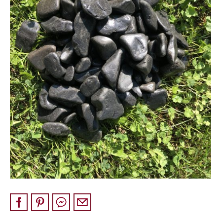
Pískovec
Solitéry
Kamenné bloky
Výrobky z kamene na zakázku
BERA GRAVEL FIX
Creative Floor
Terazzo
Doplňkový sortiment
DLAŽEBNÍ KOSTKY
KAMENNÉ DLAŽBY, OBKLADY
MLATOVÉ POVRCHY
ZAKÁZKY NA MÍRU
VÝPRODEJ
NOVINKY
BLOG