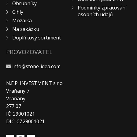
Obrubníky
Podmínky zpracování
Cihly
osobních údajů
Mozaika
Na zakázku
Doplňkový sortiment
PROVOZOVATEL
info@stone-idea.com
N.E.P. INVESTMENT s.r.o.
Vraňany 7
Vraňany
277 07
IČ: 29001021
DIČ: CZ29001021