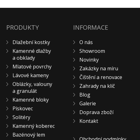
KONTAKT
PRODUKTY
INFORMACE
Dlažební kostky
O nás
Kamenné dlažby
Showroom
a obklady
Novinky
Mlatové povrchy
Zakázky na míru
Lávové kameny
Čištění a renovace
Oblázky, valouny
Zahrady na klíč
a granulát
Blog
Kamenné bloky
Galerie
Pískovec
Doprava zboží
Solitéry
Kontakt
Kamenný koberec
Bazénový lem
Obchodní podmínky