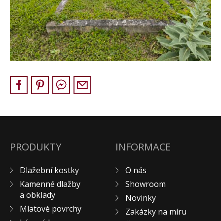
Pískovec
Solitéry
Kamenné bloky
Výrobky z kamene na zakázku
BERA GRAVEL FIX
Creative Floor
Terazzo
Doplňkový sortiment
DLAŽEBNÍ KOSTKY
KAMENNÉ DLAŽBY, OBKLADY
PRODUKTY
INFORMACE
MLATOVÉ POVRCHY
Dlažební kostky
O nás
ZAKÁZKY NA MÍRU
Kamenné dlažby
Showroom
VÝPRODEJ
a obklady
Novinky
NOVINKY
Mlatové povrchy
Zakázky na míru
BLOG