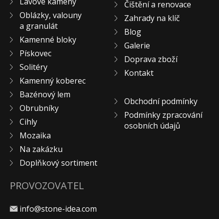
Lávové kameny
Čištění a renovace
KONTAKT
Oblázky, valouny
Zahrady na klíč
a granulát
Blog
Kamenné bloky
Galerie
Pískovec
Doprava zboží
Solitéry
Kontakt
Kamenný koberec
Bazénový lem
Obchodní podmínky
Obrubníky
Podmínky zpracování
Cihly
osobních údajů
Mozaika
Na zakázku
Doplňkový sortiment
PROVOZOVATEL
info@stone-idea.com