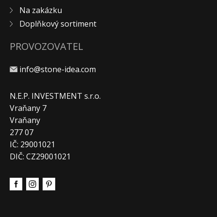
Na zakázku
KONTAKT
Doplňkový sortiment
PROVOZOVATEL
info@stone-idea.com
N.E.P. INVESTMENT s.r.o.
Vraňany 7
Vraňany
277 07
IČ: 29001021
DIČ: CZ29001021