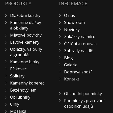
PRODUKTY
INFORMACE
Pískovec
Solitéry
Dlažební kostky
O nás
Kamenné bloky
Kamenné dlažby
Showroom
Výrobky z kamene na zakázku
a obklady
Novinky
Mlatové povrchy
BERA GRAVEL FIX
Zakázky na míru
Lávové kameny
Creative Floor
Čištění a renovace
Oblázky, valouny
Terazzo
Zahrady na klíč
a granulát
Blog
Doplňkový sortiment
Kamenné bloky
Galerie
DLAŽEBNÍ KOSTKY
Pískovec
Doprava zboží
KAMENNÉ DLAŽBY, OBKLADY
Solitéry
Kontakt
MLATOVÉ POVRCHY
Kamenný koberec
ZAKÁZKY NA MÍRU
Bazénový lem
Obchodní podmínky
VÝPRODEJ
Obrubníky
Podmínky zpracování
NOVINKY
Cihly
osobních údajů
BLOG
Mozaika