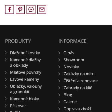
Pískovec
Solitéry
Kamenné bloky
Výrobky z kamene na zakázku
BERA GRAVEL FIX
PRODUKTY
INFORMACE
Creative Floor
Terazzo
Dlažební kostky
O nás
Doplňkový sortiment
Kamenné dlažby
Showroom
DLAŽEBNÍ KOSTKY
a obklady
Novinky
Mlatové povrchy
KAMENNÉ DLAŽBY, OBKLADY
Zakázky na míru
Lávové kameny
MLATOVÉ POVRCHY
Čištění a renovace
Oblázky, valouny
ZAKÁZKY NA MÍRU
Zahrady na klíč
a granulát
Blog
VÝPRODEJ
Kamenné bloky
Galerie
NOVINKY
Pískovec
Doprava zboží
BLOG