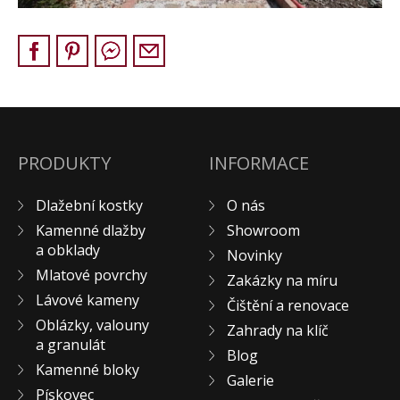
Pískovec
Solitéry
Kamenné bloky
Výrobky z kamene na zakázku
BERA GRAVEL FIX
Creative Floor
PRODUKTY
INFORMACE
Terazzo
Dlažební kostky
O nás
Doplňkový sortiment
Kamenné dlažby
Showroom
DLAŽEBNÍ KOSTKY
a obklady
Novinky
KAMENNÉ DLAŽBY, OBKLADY
Mlatové povrchy
Zakázky na míru
MLATOVÉ POVRCHY
Lávové kameny
Čištění a renovace
ZAKÁZKY NA MÍRU
Oblázky, valouny
Zahrady na klíč
VÝPRODEJ
a granulát
Blog
NOVINKY
Kamenné bloky
Galerie
BLOG
Pískovec