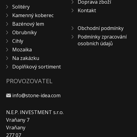
Doprava zboží
Solitéry
KONTAKT
Kontakt
Kamenný koberec
Bazénový lem
Obchodní podmínky
Obrubníky
Podmínky zpracování
Cihly
osobních údajů
Mozaika
Na zakázku
Doplňkový sortiment
PROVOZOVATEL
info@stone-idea.com
N.E.P. INVESTMENT s.r.o.
Vraňany 7
Vraňany
277 07