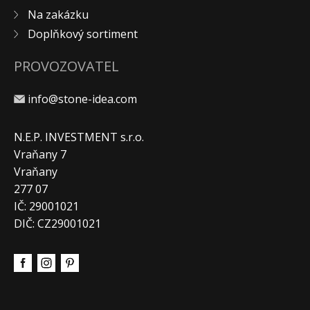
Na zakázku
KONTAKT
Doplňkový sortiment
PROVOZOVATEL
info@stone-idea.com
N.E.P. INVESTMENT s.r.o.
Vraňany 7
Vraňany
277 07
IČ: 29001021
DIČ: CZ29001021