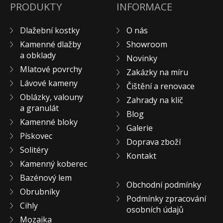
PRODUKTY
INFORMACE
Pískovec
Solitéry
Dlažební kostky
O nás
Kamenné bloky
Kamenné dlažby
Showroom
Výrobky z kamene na zakázku
a obklady
Novinky
Mlatové povrchy
BERA GRAVEL FIX
Zakázky na míru
Lávové kameny
Creative Floor
Čištění a renovace
Oblázky, valouny
Terazzo
Zahrady na klíč
a granulát
Blog
Doplňkový sortiment
Kamenné bloky
Galerie
DLAŽEBNÍ KOSTKY
Pískovec
Doprava zboží
KAMENNÉ DLAŽBY, OBKLADY
Solitéry
Kontakt
MLATOVÉ POVRCHY
Kamenný koberec
ZAKÁZKY NA MÍRU
Bazénový lem
Obchodní podmínky
VÝPRODEJ
Obrubníky
Podmínky zpracování
NOVINKY
Cihly
osobních údajů
BLOG
Mozaika