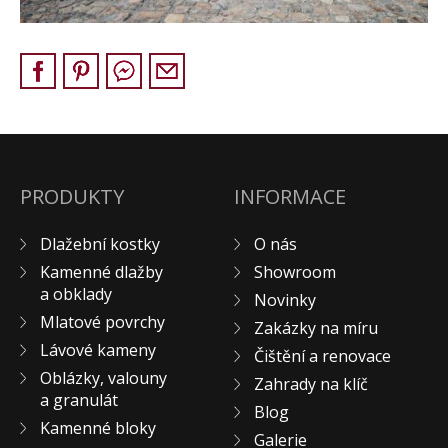
Pískovec
Solitéry
Kamenné bloky
Výrobky z kamene na zakázku
BERA GRAVEL FIX
Creative Floor
PRODUKTY
INFORMACE
Terazzo
Doplňkový sortiment
Dlažební kostky
O nás
DLAŽEBNÍ KOSTKY
Kamenné dlažby
Showroom
KAMENNÉ DLAŽBY, OBKLADY
a obklady
Novinky
MLATOVÉ POVRCHY
Mlatové povrchy
Zakázky na míru
Lávové kameny
ZAKÁZKY NA MÍRU
Čištění a renovace
Oblázky, valouny
VÝPRODEJ
Zahrady na klíč
a granulát
NOVINKY
Blog
Kamenné bloky
Galerie
BLOG