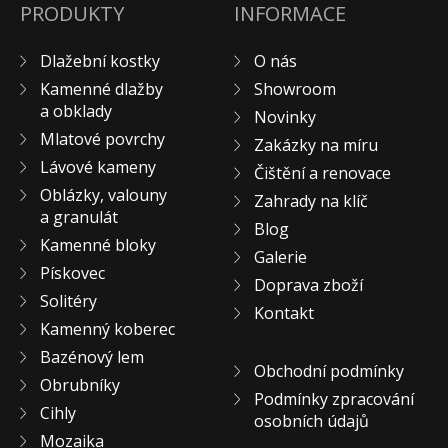
PRODUKTY
INFORMACE
Pískovec
Solitéry
Dlažební kostky
O nás
Kamenné bloky
Kamenné dlažby
Showroom
Výrobky z kamene na zakázku
a obklady
Novinky
Mlatové povrchy
BERA GRAVEL FIX
Zakázky na míru
Lávové kameny
Creative Floor
Čištění a renovace
Oblázky, valouny
Terazzo
Zahrady na klíč
a granulát
Blog
Doplňkový sortiment
Kamenné bloky
Galerie
DLAŽEBNÍ KOSTKY
Pískovec
Doprava zboží
KAMENNÉ DLAŽBY, OBKLADY
Solitéry
Kontakt
MLATOVÉ POVRCHY
Kamenný koberec
ZAKÁZKY NA MÍRU
Bazénový lem
Obchodní podmínky
VÝPRODEJ
Obrubníky
Podmínky zpracování
NOVINKY
Cihly
osobních údajů
BLOG
Mozaika