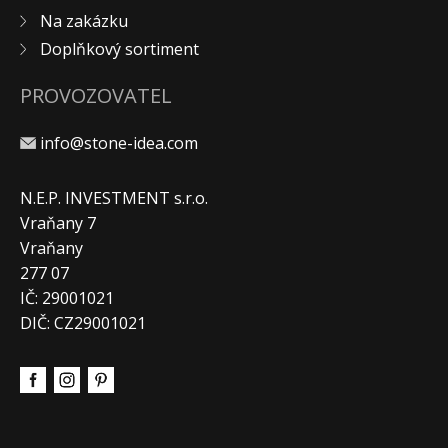
Na zakázku
KONTAKT
Doplňkový sortiment
PROVOZOVATEL
info@stone-idea.com
N.E.P. INVESTMENT s.r.o.
Vraňany 7
Vraňany
277 07
IČ: 29001021
DIČ: CZ29001021