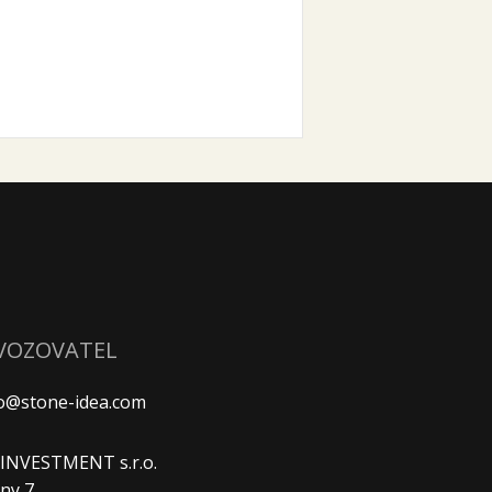
VOZOVATEL
fo@stone-idea.com
. INVESTMENT s.r.o.
ny 7