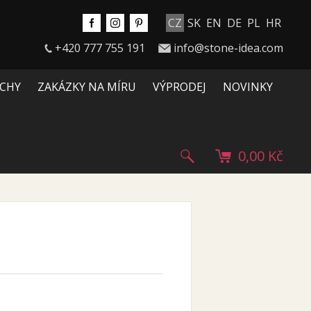
CZ
SK
EN
DE
PL
HR
+420 777 755 191
info@stone-idea.com
CHY
ZAKÁZKY NA MÍRU
VÝPRODEJ
NOVINKY
0,00 Kč