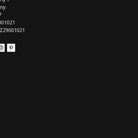
any
7
9001021
CZ29001021