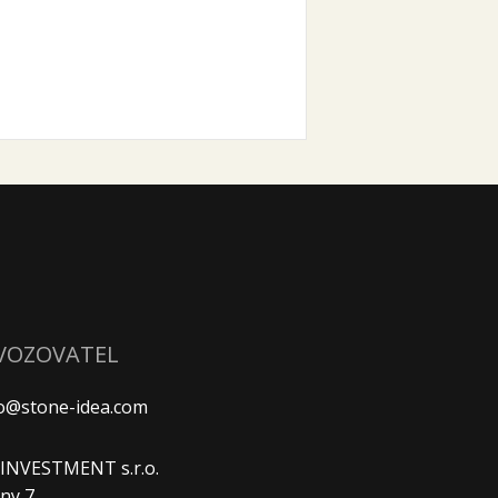
VOZOVATEL
fo@stone-idea.com
. INVESTMENT s.r.o.
ny 7