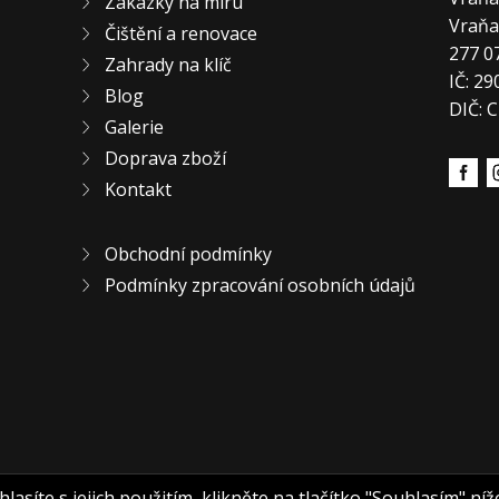
Zakázky na míru
Vraň
Čištění a renovace
277 0
Zahrady na klíč
IČ: 2
Blog
DIČ: 
Galerie
Doprava zboží
Kontakt
Obchodní podmínky
Podmínky zpracování osobních údajů
asíte s jejich použitím, klikněte na tlačítko "Souhlasím" níž