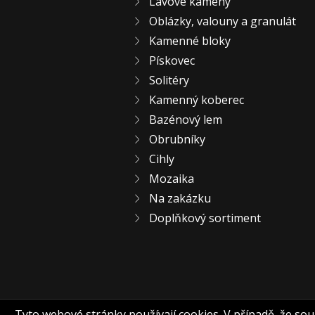
Lávové kameny
Oblázky, valouny a granulát
Kamenné bloky
Pískovec
Solitéry
Kamenný koberec
Bazénový lem
Obrubníky
Cihly
Mozaika
Na zakázku
Doplňkový sortiment
Tyto webové stránky používají cookies. V případě, že souhl