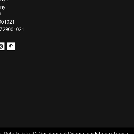
any
7
9001021
CZ29001021
e. Detaily, jak s Vašimi daty nakládáme, najdete na stránce