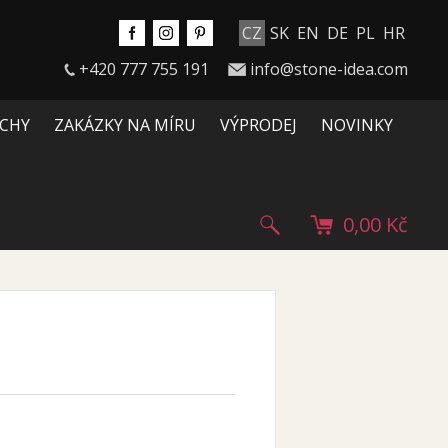
CZ
SK
EN
DE
PL
HR
+420 777 755 191
info@stone-idea.com
CHY
ZAKÁZKY NA MÍRU
VÝPRODEJ
NOVINKY
0,00 Kč