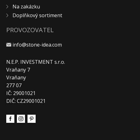
Na zakázku
KONTAKT
Doplňkový sortiment
PROVOZOVATEL
info@stone-idea.com
N.E.P. INVESTMENT s.r.o.
Vraňany 7
Vraňany
277 07
IČ: 29001021
DIČ: CZ29001021