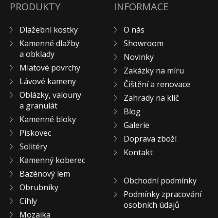
PRODUKTY
INFORMACE
Pískovec
Solitéry
Dlažební kostky
O nás
Kamenné bloky
Kamenné dlažby
Showroom
Výrobky z kamene na zakázku
a obklady
Novinky
Mlatové povrchy
BERA GRAVEL FIX
Zakázky na míru
Lávové kameny
Creative Floor
Čištění a renovace
Oblázky, valouny
Terazzo
Zahrady na klíč
a granulát
Blog
Doplňkový sortiment
Kamenné bloky
Galerie
DLAŽEBNÍ KOSTKY
Pískovec
Doprava zboží
KAMENNÉ DLAŽBY, OBKLADY
Solitéry
Kontakt
MLATOVÉ POVRCHY
Kamenný koberec
ZAKÁZKY NA MÍRU
Bazénový lem
Obchodní podmínky
VÝPRODEJ
Obrubníky
Podmínky zpracování
NOVINKY
Cihly
osobních údajů
BLOG
Mozaika